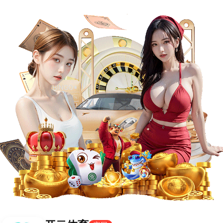
西甲
欧冠
关于我们
 姆巴佩：比赛中不清楚比分
0
败尤文，但由于本菲卡大胜，巴黎落到小组第二。主帅加尔捷赛后表示：“
第二。恭喜本菲卡，我们是欧洲仅有的两支没输过的球队（注：巴黎和本菲
比赛不败球队），我们会平静等待抽签。 “我的球员今晚有点不理智。自
今晚...