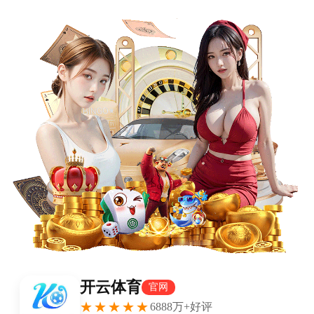
首页
nba
英超
意甲
法甲
德甲
西甲
欧冠
关于九游游戏,九游娱
乐,九游app,九游体育,九游官网,九游下载