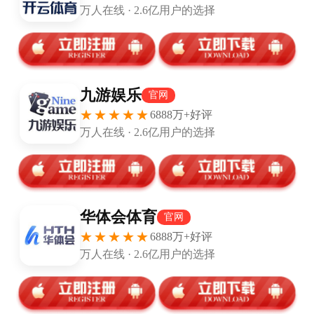
拒绝高薪溢价！皇马理智敲定科纳
特，坚守更衣室薪资平衡！
意甲
2026-06-06
0
21785
九游官网-4天涨粉120万！巴萨杀手锏
曝光，夏窗引援无阻碍，再签两大球
星？
法甲
2026-06-06
0
21792
九游体育-马布里重返五棵松感慨颇多：我曾在这里建立了
王朝
英超
2026-06-06
0
14591
九游游戏-电讯报：巴黎夺冠后法国接
连暴乱，阿森纳的夺冠游行秩序平稳
nba
2026-06-06
0
28997