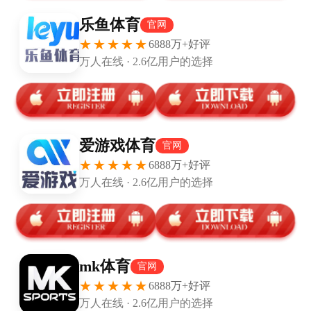
轮，切尔西将对阵查尔顿。赛前，蓝军新任主帅罗塞尼尔出
席了新闻发布会，他谈到了自己和球队目前的一些情况。
关于成为切尔西主教练
——在任何俱乐部，最大的挑战都是创造正确的文化、精神
和价值观，我在训练中看到的球员天赋和能力都是世界级
的。我拥有一支非常棒的团队，我感到非常兴奋。马雷斯卡
对这些球员的培养非常出色，他在战术上做得非常棒，球员
们现在的水平很高。
关于
BlueCo
的架构
——我认为这在每个足球俱乐部都是一样的，我在斯特拉斯
堡的
18
个月是我职业生涯中最美好的时光。这里的人们对我
非常支持，他们允许我犯错，也允许我从中学习。我打算享
受每一刻，并希望能够带领俱乐部的所有人取得成功。