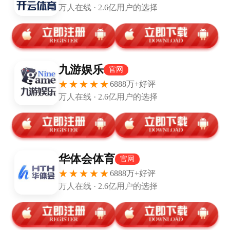
化、精神和价值观，我在训练中看到的球员天赋和
能力都是世界级的。我拥有一支非常棒的团队，我
感到非常兴奋。马雷斯卡对这些球员的培养非常出
色...
1月9日讯
北京时间
1
月
11
日凌晨
4:00
，英格兰足总杯第
3